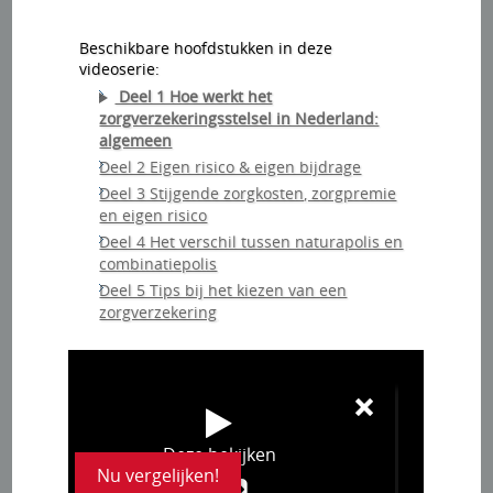
Beschikbare hoofdstukken in deze
videoserie:
Deel 1 Hoe werkt het
zorgverzekeringsstelsel in Nederland:
algemeen
Deel 2 Eigen risico & eigen bijdrage
Deel 3 Stijgende zorgkosten, zorgpremie
en eigen risico
Deel 4 Het verschil tussen naturapolis en
combinatiepolis
Deel 5 Tips bij het kiezen van een
zorgverzekering