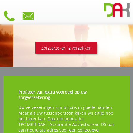
Zorgverzekering vergelijken
Profiteer van extra voordeel op uw
zorgverzekering
Uw verzekeringen zijn bij ons in goede handen.
Maar als uw tussenpersoon kijken wij altijd hoe
het beter kan. Daarom bent u bij
TPC MKB DAK - Assurantie Adviesbureau DS
ook
aan het juiste adres voor een collectieve