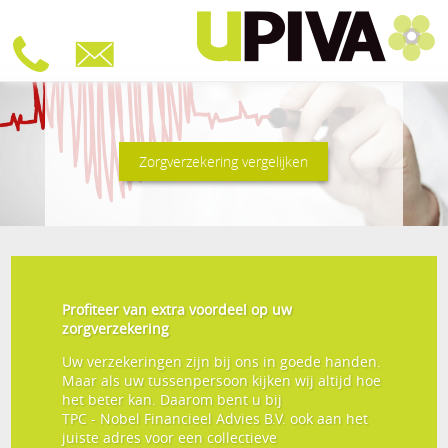
Zorgverzekering vergelijken
Profiteer van extra voordeel op uw
zorgverzekering
Uw verzekeringen zijn bij ons in goede handen.
Maar als uw tussenpersoon kijken wij altijd hoe
het beter kan. Daarom bent u bij
TPC - Nobel Financieel Advies B.V.
ook aan het
juiste adres voor een collectieve